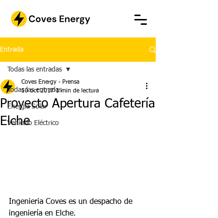
Entrada
Todas las entradas
Coves Energy - Prensa
Todas las entradas
10 oct 2017
1 min de lectura
Proyecto Apertura Cafetería
Energía Solar
Elche
Vehículo Eléctrico
Ingenieria Coves es un despacho de 
ingeniería en Elche. 