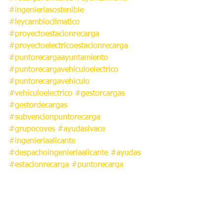
#ingenieriasostenible
#leycambioclimatico
#proyectoestacionrecarga
#proyectoelectricoestacionrecarga
#puntorecargaayuntamiento
#puntorecargavehiculoelectrico
#puntorecargavehiculo
#vehiculoelectrico
#gestorcargas
#gestordecargas
#subvencionpuntorecarga
#grupocoves
#ayudasivace
#ingenieriaalicante
#despachoingenieriaalicante
#ayudas
#estacionrecarga
#puntorecarga