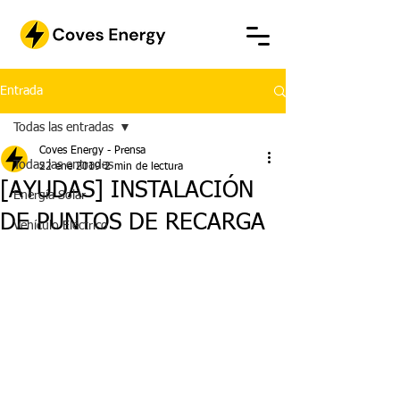
Entrada
Todas las entradas
Coves Energy - Prensa
Todas las entradas
22 ene 2019
2 min de lectura
[AYUDAS] INSTALACIÓN
Energía Solar
DE PUNTOS DE RECARGA
Vehículo Eléctrico