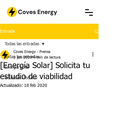
Entrada
Todas las entradas
Coves Energy - Prensa
Todas las entradas
3 jun 2019
4 min de lectura
[Energía Solar] Solicita tu
Energía Solar
estudio de viabilidad
Vehículo Eléctrico
Actualizado:
18 feb 2020