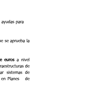
e ayudas para 
e se aprueba la 
e euros
 a nivel 
nacional y dirigido a incentivar la compra de vehículos alternativos, instalar infraestructuras de 
ar sistemas de 
 en Planes   de 