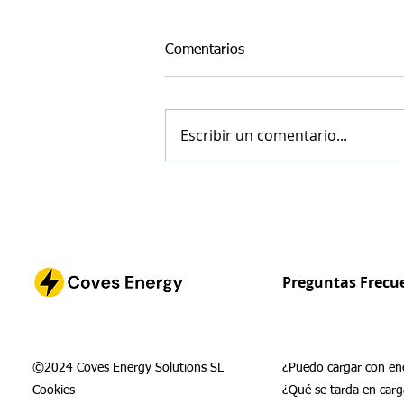
Comentarios
Escribir un comentario...
Coves Energy recibe la
subvención InnovaTeiC 2023
(2ª Edición) de IVACE
Preguntas Frecu
©2024 Coves Energy Solutions SL
¿Puedo cargar con ene
Cookies
¿Qué se tarda en carg