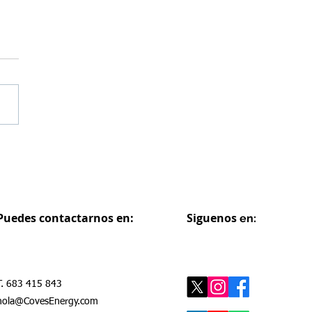
s Energy recibe la
ención InnovaTeiC 2023
VACE
Puedes contactarnos en:
Siguenos
en:
T. 683 415 843
hola@CovesEnergy.com