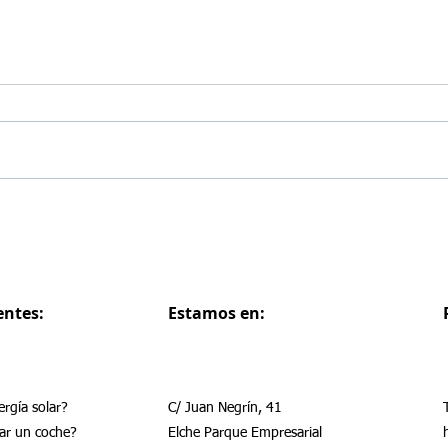
Ayudas para coches eléctricos
Cove
en Elche
subv
de I
entes:
Estamos en:
rgía solar?
C/ Juan Negrín, 41
ar un coche?
Elche Parque Empresarial