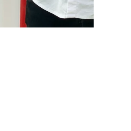
Coves Energy - Prensa
26 oct 2021
2 min de lectura
Coves Energy: un nuevo
modelo de movilidad más