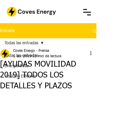
Entrada
Todas las entradas
Coves Energy - Prensa
Todas las entradas
5 abr 2019
10 min de lectura
[AYUDAS MOVILIDAD
Energía Solar
2019] TODOS LOS
Vehículo Eléctrico
DETALLES Y PLAZOS