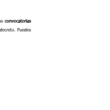
us 
convocatorias
ecreto. Puedes 