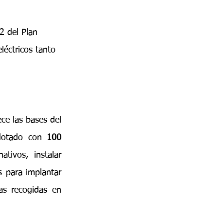
2 del Plan 
léctricos tanto 
El Real Decreto 569/2020, de 16 de junio por el Consejo de Ministros, establece las bases del 
dotado con 
100 
tivos, instalar 
s para implantar 
as recogidas en 