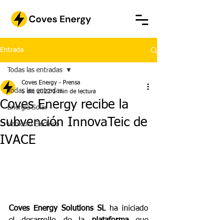
Entrada
Todas las entradas
Coves Energy - Prensa
Todas las entradas
5 dic 2022
1 min de lectura
Coves Energy recibe la
Energía Solar
subvención InnovaTeic de
Vehículo Eléctrico
IVACE
Coves Energy Solutions SL
 ha iniciado 