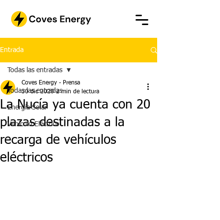
Entrada
Todas las entradas
Coves Energy - Prensa
Todas las entradas
30 dic 2020
2 min de lectura
La Nucía ya cuenta con 20
Energía Solar
plazas destinadas a la
Vehículo Eléctrico
recarga de vehículos
eléctricos