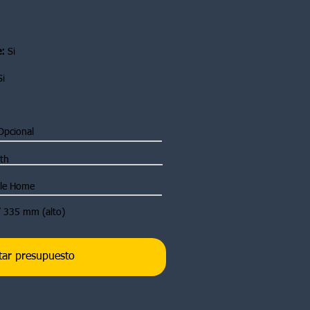
e:
Si
i
pcional
oth
gle Home
 335 mm (alto)
itar presupuesto