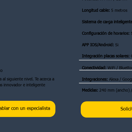
Longitud cable:
5 metros
Sistema de carga inteligent
Configuración de horarios:
S
APP IOS/Android:
Si
Integración placas solares:
O
Conectividad:
WiFi / Bluett
to
 al siguiente nivel. Te acerca a
Integraciones:
Alexa / Goo
s innovador e inteligente
Medidas:
240 mm (ancho) /
ablar con un especialista
Solic