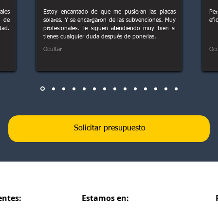
ales
Estoy encantado de que me pusieran las placas
Per
a de
solares. Y se encargaron de las subvenciones. Muy
efi
dad.
profesionales. Te siguen atendiendo muy bien si
tienes cualquier duda después de ponerlas.
Ocultar
Ocu
Solicitar presupuesto
entes:
Estamos en: