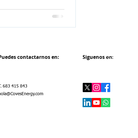
Puedes contactarnos en:
Siguenos
en:
T. 683 415 843
hola@CovesEnergy.com