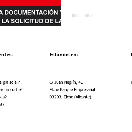
entes:
Estamos en:
rgía solar?
C/ Juan Negrín, 41
ar un coche?
Elche Parque Empresarial
rga?
03203, Elche (Alicante)
as?