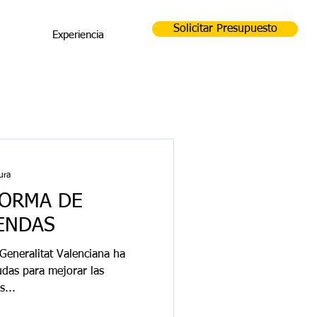
Solicitar Presupuesto
Experiencia
ura
FORMA DE
ENDAS
neralitat Valenciana ha
udas para mejorar las
s...