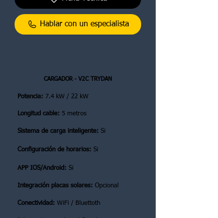
Hablar con un especialista
CARGADOR - V2C TRYDAN
Potencia:
7.4 kW / 22 kW
Longitud cable:
5 metros
Sistema de carga inteligente:
Si
Configuración de horarios:
Si
APP IOS/Android:
Si
Integración placas solares:
Opcional
Conectividad:
WiFi / Bluettoth