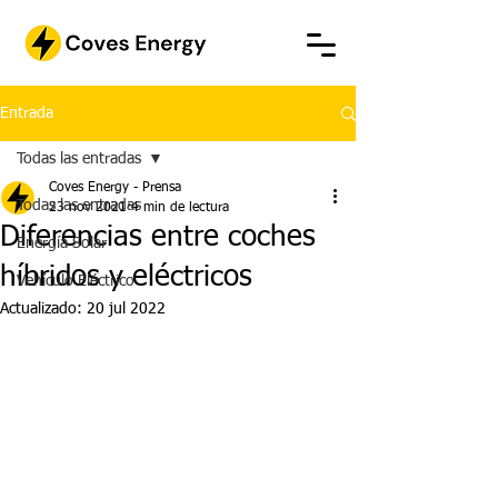
Entrada
Todas las entradas
Coves Energy - Prensa
Todas las entradas
23 nov 2021
4 min de lectura
Diferencias entre coches
Energía Solar
híbridos y eléctricos
Vehículo Eléctrico
Actualizado:
20 jul 2022