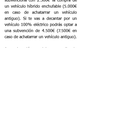
subvenciona con 2.500€ la compra de 
un vehículo híbrido enchufable (5.000€ 
en caso de achatarrar un vehículo 
antiguo). Si te vas a decantar por un 
vehículo 100% eléctrico podrás optar a 
una subvención de 4.500€ (7.500€ en 
caso de achatarrar un vehículo antiguo).
A continuación, te dejamos un listado 
con los vehículos eléctricos 
subvencionables por si fuera de interés 
(
https://www.covesenergy.com/coches-
plan-moves-3
). Aquí podrás consultar la 
cuantía de las ayudas y sus principales 
características (precio, potencia, 
autonomía, números de plazas, etc.).
Etiquetas DGT para coches eléctricos e 
híbridos