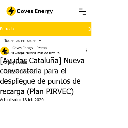
Entrada
Todas las entradas
Coves Energy - Prensa
Todas las entradas
12 sept 2019
4 min de lectura
[Ayudas Cataluña] Nueva
Energía Solar
convocatoria para el
Vehículo Eléctrico
despliegue de puntos de
recarga (Plan PIRVEC)
Actualizado:
18 feb 2020