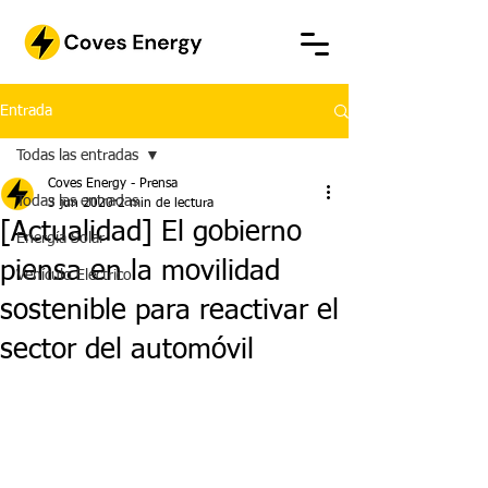
Entrada
Todas las entradas
Coves Energy - Prensa
Todas las entradas
3 jun 2020
2 min de lectura
[Actualidad] El gobierno
Energía Solar
piensa en la movilidad
Vehículo Eléctrico
sostenible para reactivar el
sector del automóvil